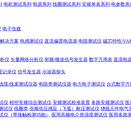
列
电机测试系列
电源系列
线圈测试系列
安规单表系列
电参数系
仪
电子负载
解决方案
电感测试仪
直流偏置电流源
电阻测试仪
磁芯特性/V
析仪
矢量网络分析仪
射频/微波信号发生器
数字万用表
直流电
度记录仪
信号发生器
示波器探头
线缆/线束测试仪器
电阻类测试仪器
电力电子测试仪
台式数字万
试仪
程控安规综合测试仪
安规测试校准装置
多路安规测试仪
医
测试仪
线圈类
倍频倍压感应（飞弧）耐压测试仪
绕线元件电气
试仪（带接触检测功能）
医用高频电介质强度测试仪
医用多路