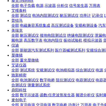
泰克Tektronix
全部
电子负载
电源
示波器
分析仪
信号发生器
万用表
艾维泰科
全部
测试仪
电池内阻测试仪
耐压测试仪
功率计
记录仪
普锐马
全部
电磁兼容系统集成
高压测试设备
安规检测设备
汽车
美瑞克
全部
耐压测试仪
接地电阻测试仪
绝缘电阻测试仪
泄漏电
频电源
高压数字表
电池内阻仪
振动试验机
模拟示波器
仪迪
全部
新能源汽车测试系列
医疗器械测试系列
安规综合测
显微镜
全部
重光显微镜
艾诺仪器
全部
测试系统
安规测试仪
电池模拟器
综合测试仪
电源
致新精密
全部
电池测试仪
数字电桥
阻抗测试仪
电容测试仪
电容
合测试仪
测量测试系统
鼎阳科技
全部
数字示波器
函数/任意波形发生器
频谱分析仪
实时
麦创电子
全部
直流电源
交流电源
数字电桥
功率计
万用表
电子负