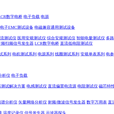
LCR数字电桥
电子负载
电源
电子EMC测试设备
电磁兼容通用测试设备
流测试仪
医用安规测试仪
综合安规测试仪
智能电量测试仪
多路
音频扫频信号发生器
LCR数字电桥
直流低电阻测试仪
试系列
电机测试系列
电源系列
线圈测试系列
安规单表系列
电参
分析仪
电子负载
器测试解决方案
电感测试仪
直流偏置电流源
电阻测试仪
磁芯特性
频谱分析仪
矢量网络分析仪
射频/微波信号发生器
数字万用表
直
载
温度记录仪
信号发生器
示波器探头