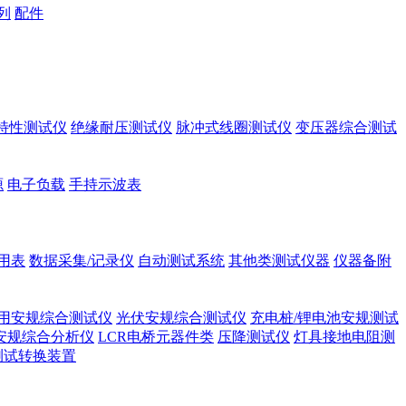
列
配件
A特性测试仪
绝缘耐压测试仪
脉冲式线圈测试仪
变压器综合测试
源
电子负载
手持示波表
用表
数据采集/记录仪
自动测试系统
其他类测试仪器
仪器备附
用安规综合测试仪
光伏安规综合测试仪
充电桩/锂电池安规测试
安规综合分析仪
LCR电桥元器件类
压降测试仪
灯具接地电阻测
测试转换装置