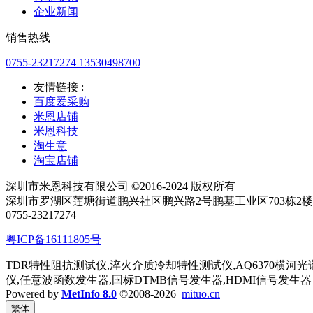
企业新闻
销售热线
0755-23217274 13530498700
友情链接 :
百度爱采购
米恩店铺
米恩科技
淘生意
淘宝店铺
深圳市米恩科技有限公司 ©2016-2024 版权所有
深圳市罗湖区莲塘街道鹏兴社区鹏兴路2号鹏基工业区703栋2楼 电话
0755-23217274
粤ICP备16111805号
TDR特性阻抗测试仪,淬火介质冷却特性测试仪,AQ6370横河光谱分
仪,任意波函数发生器,国标DTMB信号发生器,HDMI信号发生器
Powered by
MetInfo 8.0
©2008-2026
mituo.cn
繁体