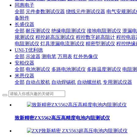
同惠电子
全部
元件参数测试仪器
绕线元件测试仪器
电气安规测试
备附件
长盛仪器
全部
耐压测试仪
绝缘电阻测试仪
接地电阻测试仪
泄漏电
规测试仪
程控超高压测试仪
程控数字超高阻计
程控电容
电阻测试仪
灯具泄漏电流测试仪
精密型测试仪
程控绝缘
UNI-T优利德
全部
示波器
测电笔
万用表
红外热像仪
安柏仪器
全部
电池测试仪
多路电池测试仪
多路温度测试仪
电阻测
米恩仪器
全部
自动点胶机
自动焊锡机
自动螺丝机
专用测试仪器
致新精密ZX5562高压高精度电池内阻测试仪