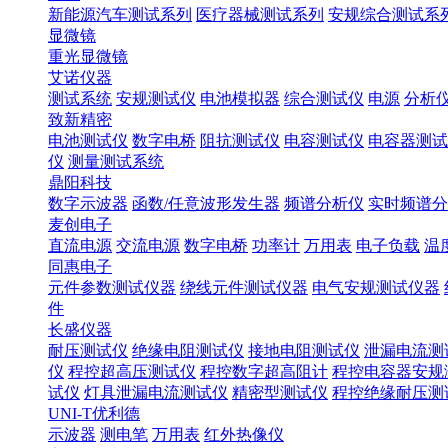
新能源汽车测试系列
医疗器械测试系列
安规综合测试系
显微镜
重光显微镜
艾诺仪器
测试系统
安规测试仪
电池模拟器
综合测试仪
电源
分析
致新精密
电池测试仪
数字电桥
阻抗测试仪
电容测试仪
电容器测试
仪
测量测试系统
鼎阳科技
数字示波器
函数/任意波形发生器
频谱分析仪
实时频谱分
麦创电子
直流电源
交流电源
数字电桥
功率计
万用表
电子负载
温
同惠电子
元件参数测试仪器
绕线元件测试仪器
电气安规测试仪器
件
长盛仪器
耐压测试仪
绝缘电阻测试仪
接地电阻测试仪
泄漏电流测
仪
程控超高压测试仪
程控数字超高阻计
程控电容器安规
试仪
灯具泄漏电流测试仪
精密型测试仪
程控绝缘耐压测
UNI-T优利德
示波器
测电笔
万用表
红外热像仪