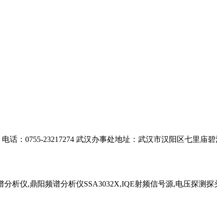
：0755-23217274 武汉办事处地址：武汉市汉阳区七里庙碧溪
析仪,鼎阳频谱分析仪SSA3032X,IQE射频信号源,电压探测探头,