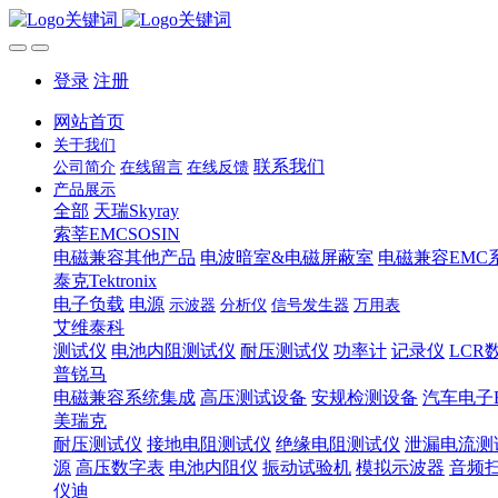
登录
注册
网站首页
关于我们
联系我们
公司简介
在线留言
在线反馈
产品展示
全部
天瑞Skyray
索莘EMCSOSIN
电磁兼容其他产品
电波暗室&电磁屏蔽室
电磁兼容EMC
泰克Tektronix
电子负载
电源
示波器
分析仪
信号发生器
万用表
艾维泰科
测试仪
电池内阻测试仪
耐压测试仪
功率计
记录仪
LCR
普锐马
电磁兼容系统集成
高压测试设备
安规检测设备
汽车电子
美瑞克
耐压测试仪
接地电阻测试仪
绝缘电阻测试仪
泄漏电流测
源
高压数字表
电池内阻仪
振动试验机
模拟示波器
音频
仪迪