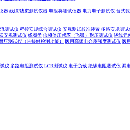
仪器
线缆/线束测试仪器
电阻类测试仪器
电力电子测试仪
台式数
流测试仪
程控安规综合测试仪
安规测试校准装置
多路安规测试
器安规测试仪
线圈类
倍频倍压感应（飞弧）耐压测试仪
绕线元
耐压测试仪（带接触检测功能）
医用高频电介质强度测试仪
医
试仪
多路电阻测试仪
LCR测试仪
电子负载
绝缘电阻测试仪
漏