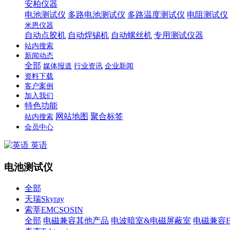
安柏仪器
电池测试仪
多路电池测试仪
多路温度测试仪
电阻测试仪
米恩仪器
自动点胶机
自动焊锡机
自动螺丝机
专用测试仪器
站内搜索
新闻动态
全部
媒体报道
行业资讯
企业新闻
资料下载
客户案例
加入我们
特色功能
网站地图
聚合标签
站内搜索
会员中心
英语
电池测试仪
全部
天瑞Skyray
索莘EMCSOSIN
全部
电磁兼容其他产品
电波暗室&电磁屏蔽室
电磁兼容