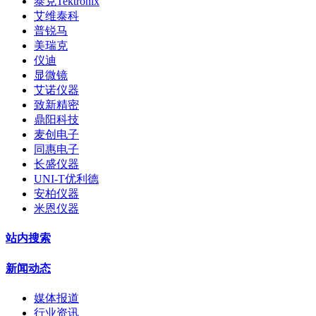
泰克Tektronix
艾维泰科
普锐马
美瑞克
仪迪
显微镜
艾诺仪器
致新精密
鼎阳科技
麦创电子
同惠电子
长盛仪器
UNI-T优利德
安柏仪器
米恩仪器
站内搜索
新闻动态
媒体报道
行业资讯