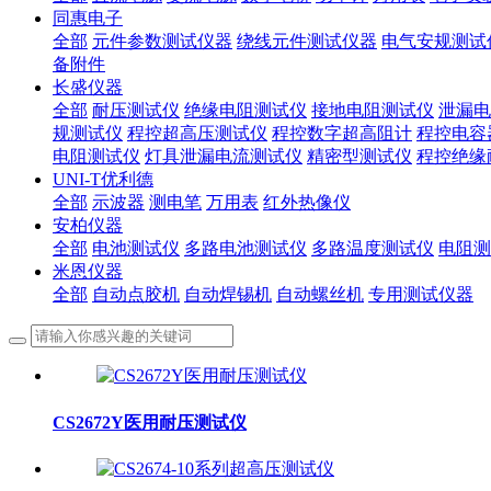
同惠电子
全部
元件参数测试仪器
绕线元件测试仪器
电气安规测试
备附件
长盛仪器
全部
耐压测试仪
绝缘电阻测试仪
接地电阻测试仪
泄漏电
规测试仪
程控超高压测试仪
程控数字超高阻计
程控电容
电阻测试仪
灯具泄漏电流测试仪
精密型测试仪
程控绝缘
UNI-T优利德
全部
示波器
测电笔
万用表
红外热像仪
安柏仪器
全部
电池测试仪
多路电池测试仪
多路温度测试仪
电阻测
米恩仪器
全部
自动点胶机
自动焊锡机
自动螺丝机
专用测试仪器
CS2672Y医用耐压测试仪