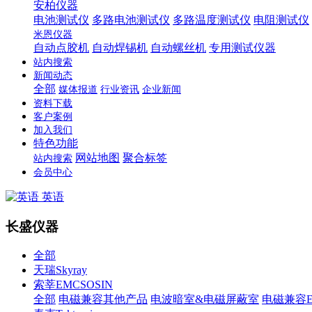
安柏仪器
电池测试仪
多路电池测试仪
多路温度测试仪
电阻测试仪
米恩仪器
自动点胶机
自动焊锡机
自动螺丝机
专用测试仪器
站内搜索
新闻动态
全部
媒体报道
行业资讯
企业新闻
资料下载
客户案例
加入我们
特色功能
网站地图
聚合标签
站内搜索
会员中心
英语
长盛仪器
全部
天瑞Skyray
索莘EMCSOSIN
全部
电磁兼容其他产品
电波暗室&电磁屏蔽室
电磁兼容