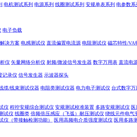
列
电机测试系列
电源系列
线圈测试系列
安规单表系列
电参数系
仪
电子负载
解决方案
电感测试仪
直流偏置电流源
电阻测试仪
磁芯特性/V
析仪
矢量网络分析仪
射频/微波信号发生器
数字万用表
直流电
度记录仪
信号发生器
示波器探头
线缆/线束测试仪器
电阻类测试仪器
电力电子测试仪
台式数字万
试仪
程控安规综合测试仪
安规测试校准装置
多路安规测试仪
医
测试仪
线圈类
倍频倍压感应（飞弧）耐压测试仪
绕线元件电气
试仪（带接触检测功能）
医用高频电介质强度测试仪
医用多路