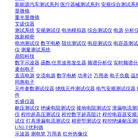
新能源汽车测试系列
医疗器械测试系列
安规综合测试系
显微镜
重光显微镜
艾诺仪器
测试系统
安规测试仪
电池模拟器
综合测试仪
电源
分析
致新精密
电池测试仪
数字电桥
阻抗测试仪
电容测试仪
电容器测试
仪
测量测试系统
鼎阳科技
数字示波器
函数/任意波形发生器
频谱分析仪
实时频谱分
麦创电子
直流电源
交流电源
数字电桥
功率计
万用表
电子负载
温
同惠电子
元件参数测试仪器
绕线元件测试仪器
电气安规测试仪器
件
长盛仪器
耐压测试仪
绝缘电阻测试仪
接地电阻测试仪
泄漏电流测
仪
程控超高压测试仪
程控数字超高阻计
程控电容器安规
试仪
灯具泄漏电流测试仪
精密型测试仪
程控绝缘耐压测
UNI-T优利德
示波器
测电笔
万用表
红外热像仪