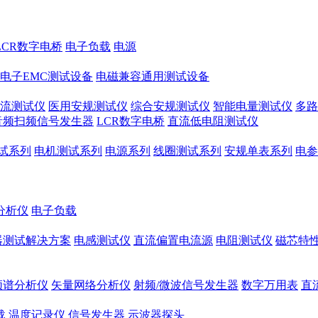
LCR数字电桥
电子负载
电源
电子EMC测试设备
电磁兼容通用测试设备
流测试仪
医用安规测试仪
综合安规测试仪
智能电量测试仪
多路
音频扫频信号发生器
LCR数字电桥
直流低电阻测试仪
试系列
电机测试系列
电源系列
线圈测试系列
安规单表系列
电参
分析仪
电子负载
器测试解决方案
电感测试仪
直流偏置电流源
电阻测试仪
磁芯特性
频谱分析仪
矢量网络分析仪
射频/微波信号发生器
数字万用表
直
载
温度记录仪
信号发生器
示波器探头