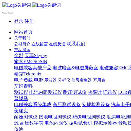
登录
注册
网站首页
关于我们
联系我们
公司简介
在线留言
在线反馈
产品展示
全部
天瑞Skyray
索莘EMCSOSIN
电磁兼容其他产品
电波暗室&电磁屏蔽室
电磁兼容EMC
泰克Tektronix
电子负载
电源
示波器
分析仪
信号发生器
万用表
艾维泰科
测试仪
电池内阻测试仪
耐压测试仪
功率计
记录仪
LCR
普锐马
电磁兼容系统集成
高压测试设备
安规检测设备
汽车电子
美瑞克
耐压测试仪
接地电阻测试仪
绝缘电阻测试仪
泄漏电流测
源
高压数字表
电池内阻仪
振动试验机
模拟示波器
音频
仪迪