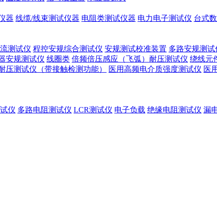
仪器
线缆/线束测试仪器
电阻类测试仪器
电力电子测试仪
台式数
流测试仪
程控安规综合测试仪
安规测试校准装置
多路安规测试
器安规测试仪
线圈类
倍频倍压感应（飞弧）耐压测试仪
绕线元
耐压测试仪（带接触检测功能）
医用高频电介质强度测试仪
医
试仪
多路电阻测试仪
LCR测试仪
电子负载
绝缘电阻测试仪
漏