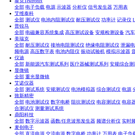
泰克Tektronix
全部
电子负载
电源
示波器
分析仪
信号发生器
万用表
艾维泰科
全部
测试仪
电池内阻测试仪
耐压测试仪
功率计
记录仪
普锐马
全部
电磁兼容系统集成
高压测试设备
安规检测设备
汽车
美瑞克
全部
耐压测试仪
接地电阻测试仪
绝缘电阻测试仪
泄漏电
频电源
高压数字表
电池内阻仪
振动试验机
模拟示波器
仪迪
全部
新能源汽车测试系列
医疗器械测试系列
安规综合测
显微镜
全部
重光显微镜
艾诺仪器
全部
测试系统
安规测试仪
电池模拟器
综合测试仪
电源
致新精密
全部
电池测试仪
数字电桥
阻抗测试仪
电容测试仪
电容
合测试仪
测量测试系统
鼎阳科技
全部
数字示波器
函数/任意波形发生器
频谱分析仪
实时
麦创电子
全部
直流电源
交流电源
数字电桥
功率计
万用表
电子负