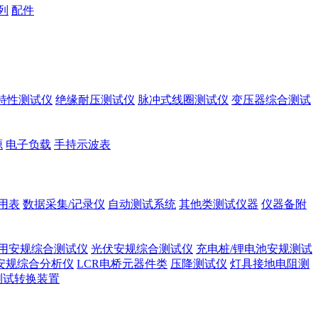
列
配件
A特性测试仪
绝缘耐压测试仪
脉冲式线圈测试仪
变压器综合测试
源
电子负载
手持示波表
用表
数据采集/记录仪
自动测试系统
其他类测试仪器
仪器备附
用安规综合测试仪
光伏安规综合测试仪
充电桩/锂电池安规测试
安规综合分析仪
LCR电桥元器件类
压降测试仪
灯具接地电阻测
测试转换装置