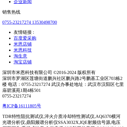
企业新闻
销售热线
0755-23217274 13530498700
友情链接 :
百度爱采购
米恩店铺
米恩科技
淘生意
淘宝店铺
深圳市米恩科技有限公司 ©2016-2024 版权所有
深圳市罗湖区莲塘街道鹏兴社区鹏兴路2号鹏基工业区703栋2
楼 电话：0755-23217274 武汉办事处地址：武汉市汉阳区七里
庙碧溪苑1期4栋501
0755-23217274
粤ICP备16111805号
TDR特性阻抗测试仪,淬火介质冷却特性测试仪,AQ6370横河
光谱分析仪,鼎阳频谱分析仪SSA3032X,IQE射频信号源,电压