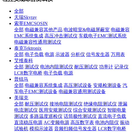
全部
天瑞Skyray
索莘EMCSOSIN
全部
电磁兼容其他产品
电波暗室&电磁屏蔽室
电磁兼容
EMC系统集成
高压冲击测试仪
车载电子EMC测试系统
电磁兼容性通用测试仪
泰克Tektronix
全部
电子负载
电源
示波器
分析仪
信号发生器
万用表
艾维泰科
全部
测试仪
电池内阻测试仪
耐压测试仪
功率计
记录仪
LCR数字电桥
电子负载
电源
普锐马
全部
电磁兼容系统集成
高压测试设备
安规检测设备
汽
车电子EMC测试设备
电磁兼容通用测试设备
美瑞克
全部
耐压测试仪
接地电阻测试仪
绝缘电阻测试仪
泄漏
电流测试仪
医用安规测试仪
综合安规测试仪
智能电量
测试仪
多路温度巡检仪
话筒极性测试仪
直流电子负载
直流稳压电源
AC变频电源
高压数字表
电池内阻仪
振动
试验机
模拟示波器
音频扫频信号发生器
LCR数字电桥