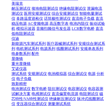
美瑞克
耐压测试仪
接地电阻测试仪
绝缘电阻测试仪
泄漏电流
测试仪
医用安规测试仪
综合安规测试仪
智能电量测试
仪
多路温度巡检仪
话筒极性测试仪
直流电子负载
直流
稳压电源
AC变频电源
高压数字表
电池内阻仪
振动试验
机
模拟示波器
音频扫频信号发生器
LCR数字电桥
直流
低电阻测试仪
仪迪
新能源汽车测试系列
医疗器械测试系列
安规综合测试系
列
电机测试系列
电源系列
线圈测试系列
安规单表系列
电参数系列
配件
显微镜
重光显微镜
艾诺仪器
测试系统
安规测试仪
电池模拟器
综合测试仪
电源
分析
仪
电子负载
致新精密
电池测试仪
数字电桥
阻抗测试仪
电容测试仪
电容器测
试解决方案
电感测试仪
直流偏置电流源
电阻测试仪
磁
芯特性/VA特性测试仪
绝缘耐压测试仪
脉冲式线圈测试
仪
变压器综合测试仪
测量测试系统