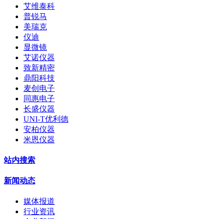
艾维泰科
普锐马
美瑞克
仪迪
显微镜
艾诺仪器
致新精密
鼎阳科技
麦创电子
同惠电子
长盛仪器
UNI-T优利德
安柏仪器
米恩仪器
站内搜索
新闻动态
媒体报道
行业资讯