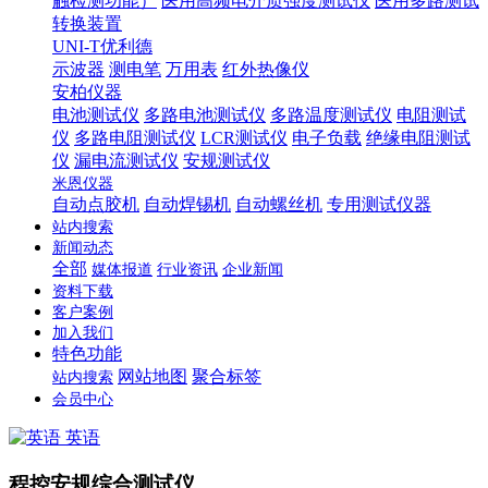
触检测功能）
医用高频电介质强度测试仪
医用多路测试
转换装置
UNI-T优利德
示波器
测电笔
万用表
红外热像仪
安柏仪器
电池测试仪
多路电池测试仪
多路温度测试仪
电阻测试
仪
多路电阻测试仪
LCR测试仪
电子负载
绝缘电阻测试
仪
漏电流测试仪
安规测试仪
米恩仪器
自动点胶机
自动焊锡机
自动螺丝机
专用测试仪器
站内搜索
新闻动态
全部
媒体报道
行业资讯
企业新闻
资料下载
客户案例
加入我们
特色功能
网站地图
聚合标签
站内搜索
会员中心
英语
程控安规综合测试仪