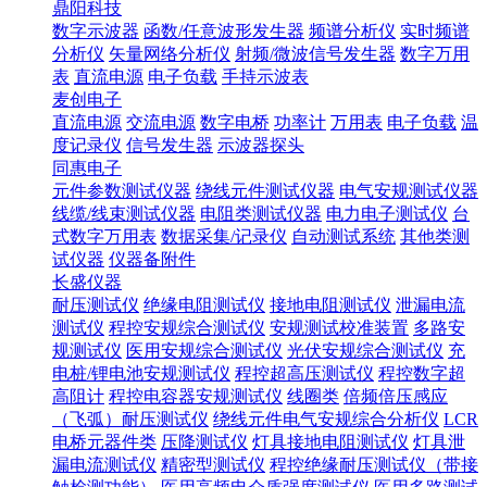
鼎阳科技
数字示波器
函数/任意波形发生器
频谱分析仪
实时频谱
分析仪
矢量网络分析仪
射频/微波信号发生器
数字万用
表
直流电源
电子负载
手持示波表
麦创电子
直流电源
交流电源
数字电桥
功率计
万用表
电子负载
温
度记录仪
信号发生器
示波器探头
同惠电子
元件参数测试仪器
绕线元件测试仪器
电气安规测试仪器
线缆/线束测试仪器
电阻类测试仪器
电力电子测试仪
台
式数字万用表
数据采集/记录仪
自动测试系统
其他类测
试仪器
仪器备附件
长盛仪器
耐压测试仪
绝缘电阻测试仪
接地电阻测试仪
泄漏电流
测试仪
程控安规综合测试仪
安规测试校准装置
多路安
规测试仪
医用安规综合测试仪
光伏安规综合测试仪
充
电桩/锂电池安规测试仪
程控超高压测试仪
程控数字超
高阻计
程控电容器安规测试仪
线圈类
倍频倍压感应
（飞弧）耐压测试仪
绕线元件电气安规综合分析仪
LCR
电桥元器件类
压降测试仪
灯具接地电阻测试仪
灯具泄
漏电流测试仪
精密型测试仪
程控绝缘耐压测试仪（带接