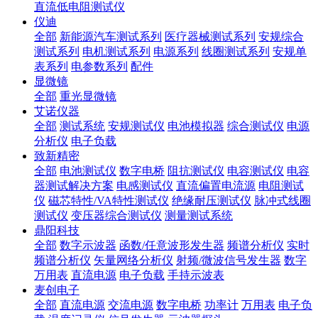
直流低电阻测试仪
仪迪
全部
新能源汽车测试系列
医疗器械测试系列
安规综合
测试系列
电机测试系列
电源系列
线圈测试系列
安规单
表系列
电参数系列
配件
显微镜
全部
重光显微镜
艾诺仪器
全部
测试系统
安规测试仪
电池模拟器
综合测试仪
电源
分析仪
电子负载
致新精密
全部
电池测试仪
数字电桥
阻抗测试仪
电容测试仪
电容
器测试解决方案
电感测试仪
直流偏置电流源
电阻测试
仪
磁芯特性/VA特性测试仪
绝缘耐压测试仪
脉冲式线圈
测试仪
变压器综合测试仪
测量测试系统
鼎阳科技
全部
数字示波器
函数/任意波形发生器
频谱分析仪
实时
频谱分析仪
矢量网络分析仪
射频/微波信号发生器
数字
万用表
直流电源
电子负载
手持示波表
麦创电子
全部
直流电源
交流电源
数字电桥
功率计
万用表
电子负