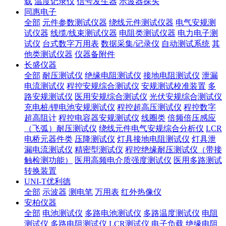
载
温度记录仪
信号发生器
示波器探头
同惠电子
全部
元件参数测试仪器
绕线元件测试仪器
电气安规测
试仪器
线缆/线束测试仪器
电阻类测试仪器
电力电子测
试仪
台式数字万用表
数据采集/记录仪
自动测试系统
其
他类测试仪器
仪器备附件
长盛仪器
全部
耐压测试仪
绝缘电阻测试仪
接地电阻测试仪
泄漏
电流测试仪
程控安规综合测试仪
安规测试校准装置
多
路安规测试仪
医用安规综合测试仪
光伏安规综合测试仪
充电桩/锂电池安规测试仪
程控超高压测试仪
程控数字
超高阻计
程控电容器安规测试仪
线圈类
倍频倍压感应
（飞弧）耐压测试仪
绕线元件电气安规综合分析仪
LCR
电桥元器件类
压降测试仪
灯具接地电阻测试仪
灯具泄
漏电流测试仪
精密型测试仪
程控绝缘耐压测试仪（带接
触检测功能）
医用高频电介质强度测试仪
医用多路测试
转换装置
UNI-T优利德
全部
示波器
测电笔
万用表
红外热像仪
安柏仪器
全部
电池测试仪
多路电池测试仪
多路温度测试仪
电阻
测试仪
多路电阻测试仪
LCR测试仪
电子负载
绝缘电阻