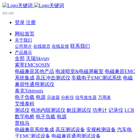
登录
注册
网站首页
关于我们
联系我们
公司简介
在线留言
在线反馈
产品展示
全部
天瑞Skyray
索莘EMCSOSIN
电磁兼容其他产品
电波暗室&电磁屏蔽室
电磁兼容EMC
系统集成
高压冲击测试仪
车载电子EMC测试系统
电磁
兼容性通用测试仪
泰克Tektronix
电子负载
电源
示波器
分析仪
信号发生器
万用表
艾维泰科
测试仪
电池内阻测试仪
耐压测试仪
功率计
记录仪
LCR
数字电桥
电子负载
电源
普锐马
电磁兼容系统集成
高压测试设备
安规检测设备
汽车电
子EMC测试设备
电磁兼容通用测试设备