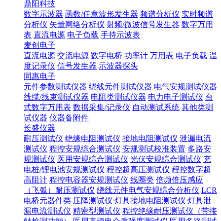
鼎阳科技
数字示波器
函数/任意波形发生器
频谱分析仪
实时频谱
分析仪
矢量网络分析仪
射频/微波信号发生器
数字万用
表
直流电源
电子负载
手持示波表
麦创电子
直流电源
交流电源
数字电桥
功率计
万用表
电子负载
温
度记录仪
信号发生器
示波器探头
同惠电子
元件参数测试仪器
绕线元件测试仪器
电气安规测试仪器
线缆/线束测试仪器
电阻类测试仪器
电力电子测试仪
台
式数字万用表
数据采集/记录仪
自动测试系统
其他类测
试仪器
仪器备附件
长盛仪器
耐压测试仪
绝缘电阻测试仪
接地电阻测试仪
泄漏电流
测试仪
程控安规综合测试仪
安规测试校准装置
多路安
规测试仪
医用安规综合测试仪
光伏安规综合测试仪
充
电桩/锂电池安规测试仪
程控超高压测试仪
程控数字超
高阻计
程控电容器安规测试仪
线圈类
倍频倍压感应
（飞弧）耐压测试仪
绕线元件电气安规综合分析仪
LCR
电桥元器件类
压降测试仪
灯具接地电阻测试仪
灯具泄
漏电流测试仪
精密型测试仪
程控绝缘耐压测试仪（带接