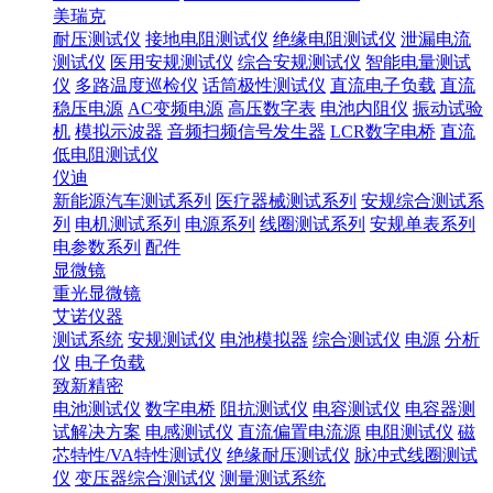
美瑞克
耐压测试仪
接地电阻测试仪
绝缘电阻测试仪
泄漏电流
测试仪
医用安规测试仪
综合安规测试仪
智能电量测试
仪
多路温度巡检仪
话筒极性测试仪
直流电子负载
直流
稳压电源
AC变频电源
高压数字表
电池内阻仪
振动试验
机
模拟示波器
音频扫频信号发生器
LCR数字电桥
直流
低电阻测试仪
仪迪
新能源汽车测试系列
医疗器械测试系列
安规综合测试系
列
电机测试系列
电源系列
线圈测试系列
安规单表系列
电参数系列
配件
显微镜
重光显微镜
艾诺仪器
测试系统
安规测试仪
电池模拟器
综合测试仪
电源
分析
仪
电子负载
致新精密
电池测试仪
数字电桥
阻抗测试仪
电容测试仪
电容器测
试解决方案
电感测试仪
直流偏置电流源
电阻测试仪
磁
芯特性/VA特性测试仪
绝缘耐压测试仪
脉冲式线圈测试
仪
变压器综合测试仪
测量测试系统