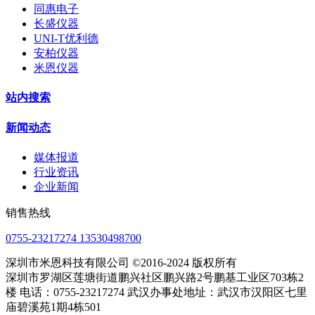
同惠电子
长盛仪器
UNI-T优利德
安柏仪器
米恩仪器
站内搜索
新闻动态
媒体报道
行业资讯
企业新闻
销售热线
0755-23217274 13530498700
深圳市米恩科技有限公司 ©2016-2024 版权所有
深圳市罗湖区莲塘街道鹏兴社区鹏兴路2号鹏基工业区703栋2
楼 电话：0755-23217274 武汉办事处地址：武汉市汉阳区七里
庙碧溪苑1期4栋501