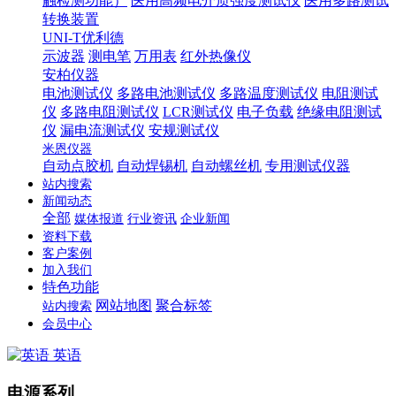
触检测功能）
医用高频电介质强度测试仪
医用多路测试
转换装置
UNI-T优利德
示波器
测电笔
万用表
红外热像仪
安柏仪器
电池测试仪
多路电池测试仪
多路温度测试仪
电阻测试
仪
多路电阻测试仪
LCR测试仪
电子负载
绝缘电阻测试
仪
漏电流测试仪
安规测试仪
米恩仪器
自动点胶机
自动焊锡机
自动螺丝机
专用测试仪器
站内搜索
新闻动态
全部
媒体报道
行业资讯
企业新闻
资料下载
客户案例
加入我们
特色功能
网站地图
聚合标签
站内搜索
会员中心
英语
电源系列