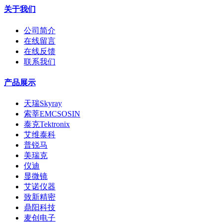
关于我们
公司简介
在线留言
在线反馈
联系我们
产品展示
天瑞Skyray
索莘EMCSOSIN
泰克Tektronix
艾维泰科
普锐马
美瑞克
仪迪
显微镜
艾诺仪器
致新精密
鼎阳科技
麦创电子