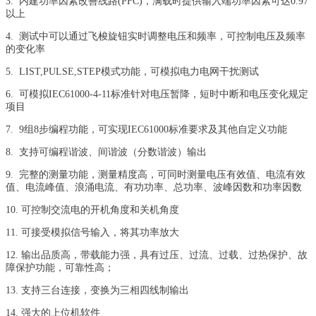
3.
内建功率因素改善线路(PFC)，满载时提供输入端功率因素可达0.97
以上
4.
测试中可以通过飞梭旋钮实时调整电压和频率，可控制电压及频率
的变化率
5.
LIST,PULSE,STEP模式功能，可模拟电力电网干扰测试
6.
可模拟IEC61000-4-11标准针对电压暂降，短时中断和电压变化规定
项目
7.
9组8步编程功能，可实现IEC61000标准要求及其他自定义功能
8.
支持可编程谐波、间谐波（分数谐波）输出
9. 完整的测量功能，测量精度高，可同时测量电压有效值、电流有效
值、电流峰值、浪涌电流、有功功率、总功率、波峰因数和功率因数
10. 可控制交流电的开机角度和关机角度
11. 可接受模拟信号输入，将其功率放大
12. 输出品质高，带载能力强，具有过压、过流、过载、过热保护、故
障保护功能，可靠性高；
13. 支持三台连接，变换为三相四线制输出
14. 强大的上位机软件