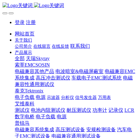
登录
注册
网站首页
关于我们
联系我们
公司简介
在线留言
在线反馈
产品展示
全部
天瑞Skyray
索莘EMCSOSIN
电磁兼容其他产品
电波暗室&电磁屏蔽室
电磁兼容EMC
系统集成
高压冲击测试仪
车载电子EMC测试系统
电磁
兼容性通用测试仪
泰克Tektronix
电子负载
电源
示波器
分析仪
信号发生器
万用表
艾维泰科
测试仪
电池内阻测试仪
耐压测试仪
功率计
记录仪
LCR
数字电桥
电子负载
电源
普锐马
电磁兼容系统集成
高压测试设备
安规检测设备
汽车电
子EMC测试设备
电磁兼容通用测试设备