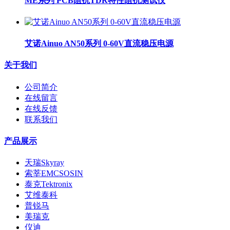
ME系列 PCB阻抗TDR特性阻抗测试仪
艾诺Ainuo AN50系列 0-60V直流稳压电源
关于我们
公司简介
在线留言
在线反馈
联系我们
产品展示
天瑞Skyray
索莘EMCSOSIN
泰克Tektronix
艾维泰科
普锐马
美瑞克
仪迪