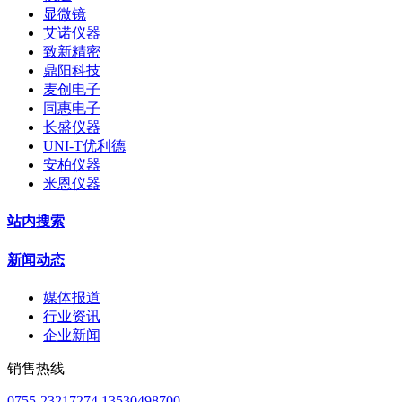
显微镜
艾诺仪器
致新精密
鼎阳科技
麦创电子
同惠电子
长盛仪器
UNI-T优利德
安柏仪器
米恩仪器
站内搜索
新闻动态
媒体报道
行业资讯
企业新闻
销售热线
0755-23217274 13530498700