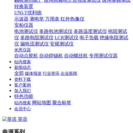
触检测功能）
医用高频电介质强度测试仪
医用多路测试
转换装置
UNI-T优利德
示波器
测电笔
万用表
红外热像仪
安柏仪器
电池测试仪
多路电池测试仪
多路温度测试仪
电阻测试
仪
多路电阻测试仪
LCR测试仪
电子负载
绝缘电阻测试
仪
漏电流测试仪
安规测试仪
米恩仪器
自动点胶机
自动焊锡机
自动螺丝机
专用测试仪器
站内搜索
新闻动态
全部
媒体报道
行业资讯
企业新闻
资料下载
客户案例
加入我们
特色功能
网站地图
聚合标签
站内搜索
会员中心
英语
电源系列