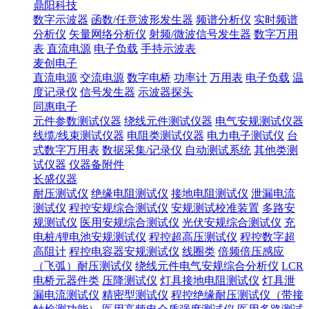
鼎阳科技
数字示波器
函数/任意波形发生器
频谱分析仪
实时频谱
分析仪
矢量网络分析仪
射频/微波信号发生器
数字万用
表
直流电源
电子负载
手持示波表
麦创电子
直流电源
交流电源
数字电桥
功率计
万用表
电子负载
温
度记录仪
信号发生器
示波器探头
同惠电子
元件参数测试仪器
绕线元件测试仪器
电气安规测试仪器
线缆/线束测试仪器
电阻类测试仪器
电力电子测试仪
台
式数字万用表
数据采集/记录仪
自动测试系统
其他类测
试仪器
仪器备附件
长盛仪器
耐压测试仪
绝缘电阻测试仪
接地电阻测试仪
泄漏电流
测试仪
程控安规综合测试仪
安规测试校准装置
多路安
规测试仪
医用安规综合测试仪
光伏安规综合测试仪
充
电桩/锂电池安规测试仪
程控超高压测试仪
程控数字超
高阻计
程控电容器安规测试仪
线圈类
倍频倍压感应
（飞弧）耐压测试仪
绕线元件电气安规综合分析仪
LCR
电桥元器件类
压降测试仪
灯具接地电阻测试仪
灯具泄
漏电流测试仪
精密型测试仪
程控绝缘耐压测试仪（带接