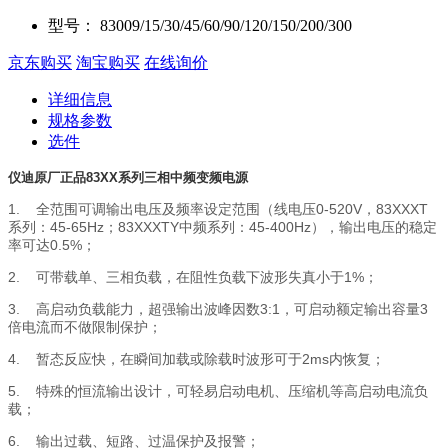
型号：
83009/15/30/45/60/90/120/150/200/300
京东购买
淘宝购买
在线询价
详细信息
规格参数
选件
仪迪原厂正品83XX系列三相中频变频电源
1. 全范围可调输出电压及频率设定范围（线电压0-520V，83XXXT
系列：45-65Hz；83XXXTY中频系列：45-400Hz），输出电压的稳定
率可达0.5%；
2.
可带载单、三相负载，在阻性负载下波形失真小于1%；
3.
高启动负载能力，超强输出波峰因数3:1，可启动额定输出容量3
倍电流而不做限制保护；
4.
暂态反应快，在瞬间加载或除载时波形可于2ms内恢复；
5.
特殊的恒流输出设计，可轻易启动电机、压缩机等高启动电流负
载；
6.
输出过载、短路、过温保护及报警；