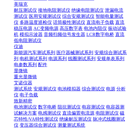
美瑞克
耐压测试仪
接地电阻测试仪
绝缘电阻测试仪
泄漏电流
测试仪
医用安规测试仪
综合安规测试仪
智能电量测试
仪
多路温度巡检仪
话筒极性测试仪
直流电子负载
直流
稳压电源
AC变频电源
高压数字表
电池内阻仪
振动试验
机
模拟示波器
音频扫频信号发生器
LCR数字电桥
直流
低电阻测试仪
仪迪
新能源汽车测试系列
医疗器械测试系列
安规综合测试系
列
电机测试系列
电源系列
线圈测试系列
安规单表系列
电参数系列
配件
显微镜
重光显微镜
艾诺仪器
测试系统
安规测试仪
电池模拟器
综合测试仪
电源
分析
仪
电子负载
致新精密
电池测试仪
数字电桥
阻抗测试仪
电容测试仪
电容器测
试解决方案
电感测试仪
直流偏置电流源
电阻测试仪
磁
芯特性/VA特性测试仪
绝缘耐压测试仪
脉冲式线圈测试
仪
变压器综合测试仪
测量测试系统