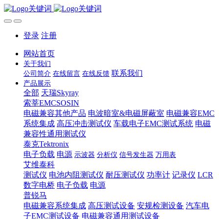
登录
注册
网站首页
关于我们
联系我们
公司简介
在线留言
在线反馈
产品展示
全部
天瑞Skyray
索莘EMCSOSIN
电磁兼容其他产品
电波暗室&电磁屏蔽室
电磁兼容EMC
系统集成
高压冲击测试仪
车载电子EMC测试系统
电磁
兼容性通用测试仪
泰克Tektronix
电子负载
电源
示波器
分析仪
信号发生器
万用表
艾维泰科
测试仪
电池内阻测试仪
耐压测试仪
功率计
记录仪
LCR
数字电桥
电子负载
电源
普锐马
电磁兼容系统集成
高压测试设备
安规检测设备
汽车电
子EMC测试设备
电磁兼容通用测试设备